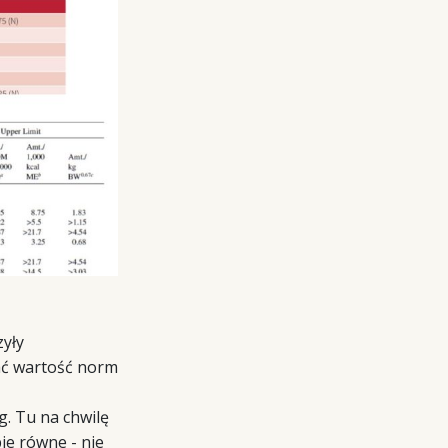
zyły
dać wartość norm
. Tu na chwilę
ie równe - nie