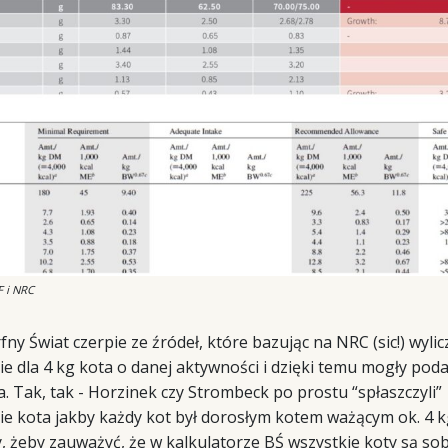
 i NRC
y Świat czerpie ze źródeł, które bazując na NRC (sic!) wylic
 dla 4 kg kota o danej aktywności i dzięki temu mogły po
a. Tak, tak - Horzinek czy Strombeck po prostu “spłaszczyli”
 kota jakby każdy kot był dorosłym kotem ważącym ok. 4 kg
, żeby zauważyć, że w kalkulatorze BŚ wszystkie koty są sob