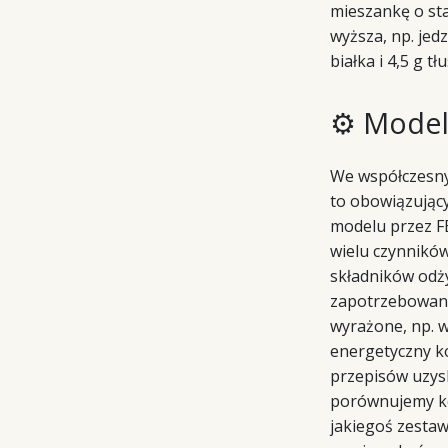
mieszankę o sta
wyższa, np. jed
białka i 4,5 g t
⚙️ Model
We współczesny
to obowiązujący
modelu przez FE
wielu czynników
składników odż
zapotrzebowania
wyrażone, np. w
energetyczny k
przepisów uzys
porównujemy ko
jakiegoś zestaw