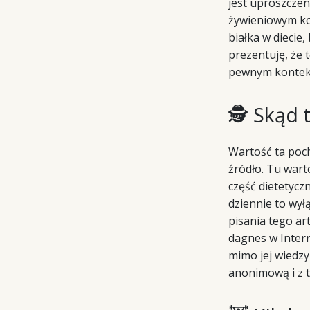
jest uproszcze
żywieniowym kot
białka w diecie
prezentuję, że 
pewnym kontekś
🕵️ Skąd 
Wartość ta poch
źródło. Tu war
część dietetycz
dziennie to wył
pisania tego ar
dagnes w Intern
mimo jej wiedzy
anonimową i z t