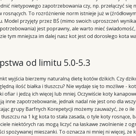
nić nietypowego zapotrzebowania czy, np. przełączyć się 
 rosnących. To rozróżnienie norm istnieje już w (źródłowym
. Model przyjęty przez BŚ (mimo swoich uproszczeń wynikaj
apotrzebowania) jest poprawny, ale warto mieć świadomość,
ie tym mniejsza im dalej nasz kot jest od dorosłego kota w
pstwa od limitu 5.0-5.3
kt wyjścia bierzemy naturalną dietę kotów dzikich. Czy dzik
lędną ilość białka i tłuszczu? Nie wydaje się to możliwe - ko
i ofiar i jedzą ich więcej lub mniej. Oczywiście koty kanapow
ą inne zapotrzebowanie, jednak nadal nie jest ono dla wsz
tając grupy Barfnych Korepetycji możemy zauważyć, że o il
y tłuszczu na 1 kg kota to stała zasada, o tyle koty rosnące,
ciele niektórych ras mogą liczyć na łaskawe zwolnienie z og
ści spożywanej mieszanki. To oznacza ni mniej ni więcej, że 