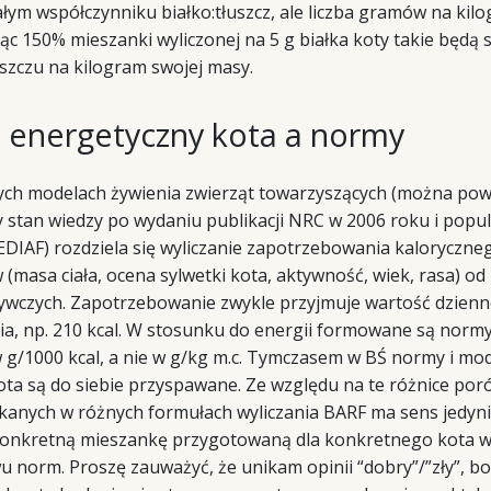
łym współczynniku białko:tłuszcz, ale liczba gramów na kil
ząc 150% mieszanki wyliczonej na 5 g białka koty takie będą
łuszczu na kilogram swojej masy.
 energetyczny kota a normy
ch modelach żywienia zwierząt towarzyszących (można powie
 stan wiedzy po wydaniu publikacji NRC w 2006 roku i popul
DIAF) rozdziela się wyliczanie zapotrzebowania kaloryczne
 (masa ciała, ocena sylwetki kota, aktywność, wiek, rasa) o
ywczych. Zapotrzebowanie zwykle przyjmuje wartość dzien
, np. 210 kcal. W stosunku do energii formowane są normy 
 g/1000 kcal, a nie w g/kg m.c. Tymczasem w BŚ normy i mo
ota są do siebie przyspawane. Ze względu na te różnice po
kanych w różnych formułach wyliczania BARF ma sens jedyni
nkretną mieszankę przygotowaną dla konkretnego kota w
u norm. Proszę zauważyć, że unikam opinii “dobry”/”zły”, bo