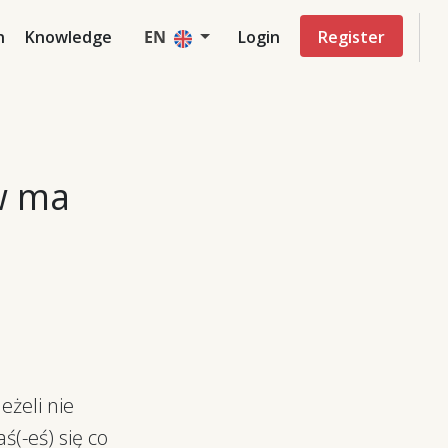
n
Knowledge
EN
Login
Register
ów ma
eżeli nie
ś(-eś) się co