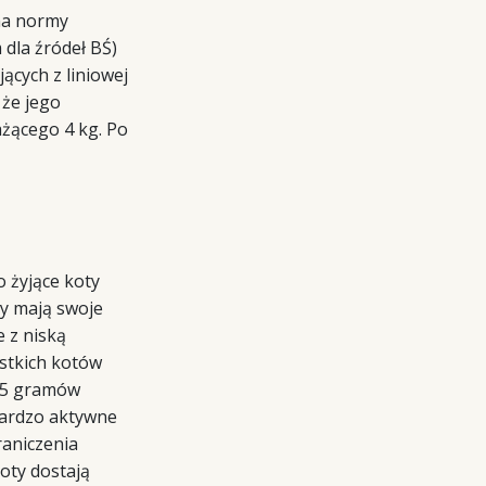
na normy
 dla źródeł BŚ)
ących z liniowej
 że jego
ażącego 4 kg. Po
o żyjące koty
ty mają swoje
e z niską
ystkich kotów
e 5 gramów
 bardzo aktywne
raniczenia
koty dostają