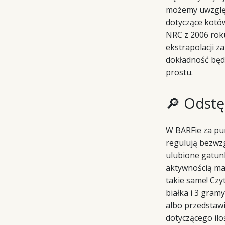
możemy uwzględ
dotyczące kotów
NRC z 2006 roku
ekstrapolacji z
dokładność będz
prostu.
🔎 Odstę
W BARFie za pun
regulują bezwzg
ulubione gatunk
aktywnością maj
takie same! Czy
białka i 3 gram
albo przedstawi
dotyczącego ilo