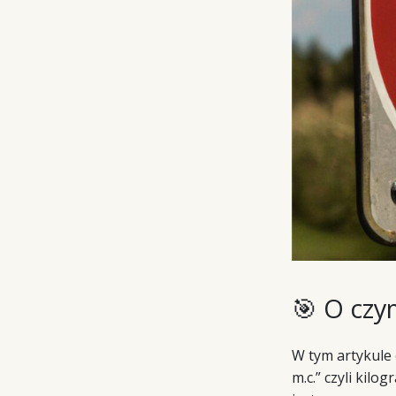
🎯 O czy
W tym artykule 
m.c.” czyli kilo