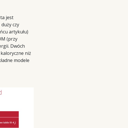
ta jest
, duży czy
ńcu artykułu)
DM (przy
ergii. Dwóch
kaloryczne niż
okładne modele