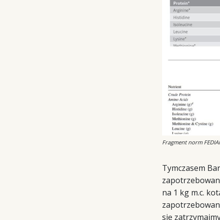
Fragment norm FEDIAF
Tymczasem Barfn
zapotrzebowanie
na 1 kg m.c. kot
zapotrzebowanie
się zatrzymajmy