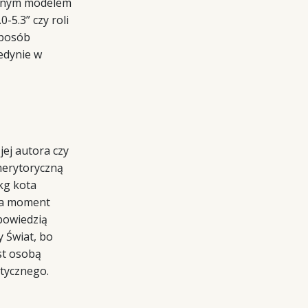
zesnym modelem
-5.3” czy roli
sposób
jedynie w
jej autora czy
merytoryczną
 kg kota
na moment
powiedzią
y Świat, bo
st osobą
etycznego.