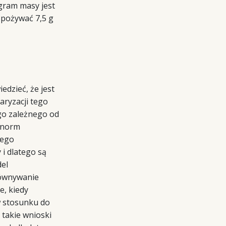
ogram masy jest
 spożywać 7,5 g
dzieć, że jest
aryzacji tego
go zależnego od
d norm
nego
i dlatego są
del
równywanie
e, kiedy
 stosunku do
 takie wnioski