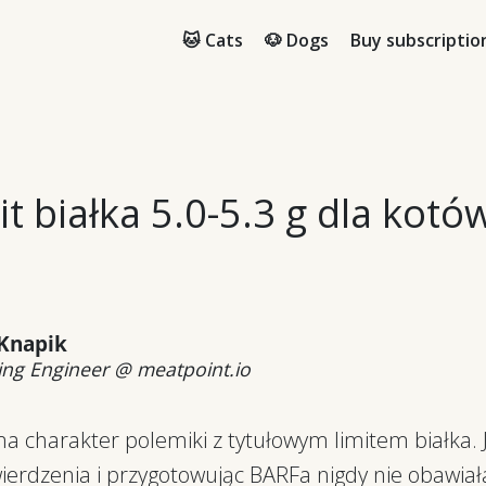
🐱 Cats
🐶 Dogs
Buy subscriptio
it białka 5.0-5.3 g dla kot
 Knapik
ng Engineer @ meatpoint.io
a charakter polemiki z tytułowym limitem białka. J
ierdzenia i przygotowując BARFa nigdy nie obawiała