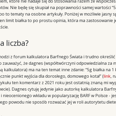
niem, które nie nadaje się do stosowania razem ze współc
ów. Nie będę się skupiał na poprawności samej wartości “5.0
, bo to tematy na osobne artykuły. Poniżej w możliwie jasny 
ten limit białka to po prostu opinia, która ma zastosowanie 
cie.
ta liczba?
odzi z forum kalkulatora Barfnego Świata i trudno określić 
to zauważyć, że dagnes (współtwórczyni odpowiedzialna za 
ną kalkulatora) ma na ten temat inne zdanie: “5g białka na 1
ącznie punkt wyjścia dla dorosłego, domowego kota!” (
link
, 
tykułu ten komentarz z 2021 roku jest ostatnią znaną mi wy
ecie). Dagnes cytuję jedynie jako autorkę kalkulatora Barfn
 i nieocenionego wkładu w popularyzację BARF w Polsce - je
ego powodu nie sposób rozważać jej w roli autorytetu diet