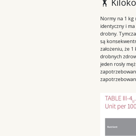
🏋️ Kilok
Normy na 1 kg m
identyczny i ma 
drobny. Tymcza
są konsekwentni
założeniu, że 1
drobnych zdrow
jeden rosły męż
zapotrzebowania
zapotrzebowan