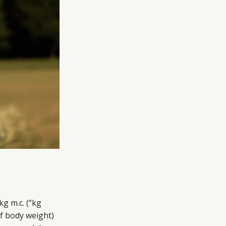
g m.c. (“kg
of body weight)