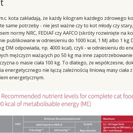
ot
.c. kota zakładają, że każdy kilogram każdego zdrowego ko
te same potrzeby - nie jest ważne czy to kot młody czy stary
sem normy NRC, FEDIAF czy AAFCO (skróty rozwinięte na ko
e publikowane w odniesieniu do 1000 kcal, 1 MJ albo 1 kg 
 kg DM odpowiada, np. 4000 kcal), czyli - w odniesieniu do en
ych mężczyzn ważących po 50 kg ma inne zapotrzebowanie 
czyzna o masie ciała 100 kg. To dlatego, że współczesne, d
 energetycznego nie łączą zależnością liniową masy ciała z
iem energetycznym.