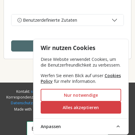
Benutzerdefinierte Zutaten
Berechnen
Wir nutzen Cookies
Diese Website verwendet Cookies, um
die Benutzerfreundlichkeit zu verbessern.
Werfen Sie einen Blick auf unser
Cookies
Policy
für mehr Information.
Kontakt:
support@meatpoint.io
,
facebook Group
. Die in der
Nur notwendige
Korrespondenz enthaltenen personenbezogenen Daten werden gemäß
Datenschutzerklärung
verarbeitet. Mehr lesen
Über uns
oder
AGB
.
Alles akzeptieren
Made with
Copyright © 2020–2026 Impassable. All Rights
Reserved
Anpassen